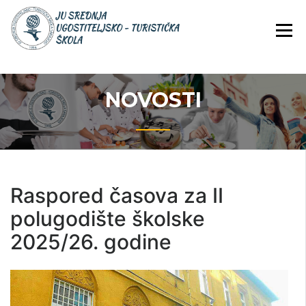
JU Srednja ugostiteljsko-
JU SREDNJA
turistička škola
UGOSTITELJS
TURISTIČKA
ŠKOLA
NOVOSTI
Raspored časova za II
polugodište školske
2025/26. godine