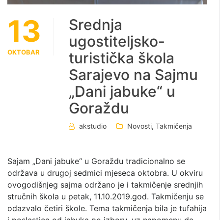
13
Srednja
ugostiteljsko-
OKTOBAR
turistička škola
Sarajevo na Sajmu
„Dani jabuke“ u
Goraždu
akstudio
Novosti
,
Takmičenja
Sajam „Dani jabuke“ u Goraždu tradicionalno se
održava u drugoj sedmici mjeseca oktobra. U okviru
ovogodišnjeg sajma održano je i takmičenje srednjih
stručnih škola u petak, 11.10.2019.god. Takmičenju se
odazvalo četiri škole. Tema takmičenja bila je tufahija