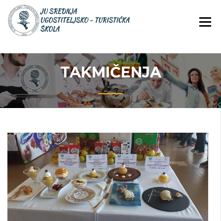
Skip
JU Srednja ugostiteljsko-
JU SREDNJA
to
turistička škola
UGOSTITELJS
content
TURISTIČKA
ŠKOLA
TAKMIČENJA