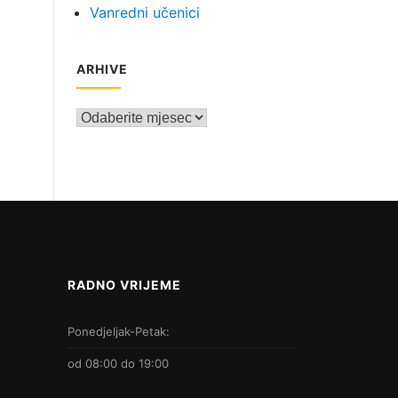
Vanredni učenici
ARHIVE
Arhive
RADNO VRIJEME
Ponedjeljak-Petak:
od 08:00 do 19:00