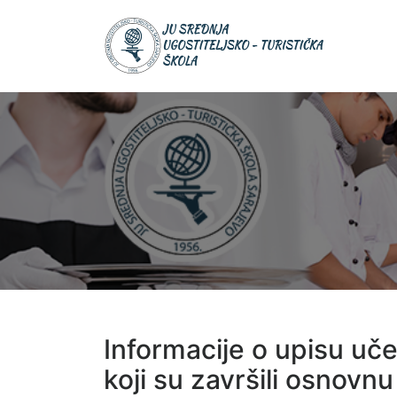
Skip
JU Srednja
to
JU S
ugostiteljsk
UGOS
content
turistička šk
TURIS
ŠKOL
Informacije o upisu uče
koji su završili osnovnu