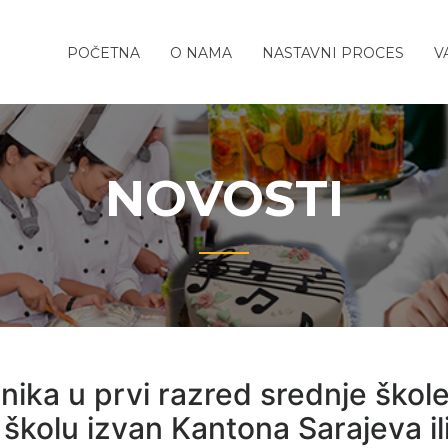
REDNJA
o-
POČETNA
O NAMA
NASTAVNI PROCES
V
TITELJSKO-
ola
TIČKA
A
NOVOSTI
nika u prvi razred srednje škole
 školu izvan Kantona Sarajeva il