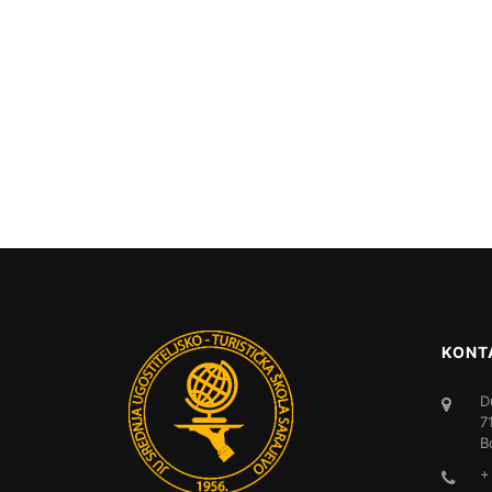
KONT
D
7
B
+