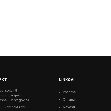
AKT
LINKOVI
ugI sokak 9
Početna
1 000 Sarajevo
O nama
osna i Hercegovina
Novosti
 387 33 534 633