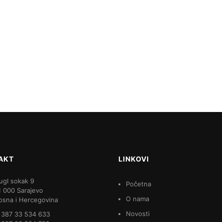
AKT
LINKOVI
ugI sokak 9
Početna
1 000 Sarajevo
O nama
osna i Hercegovina
Novosti
 387 33 534 633