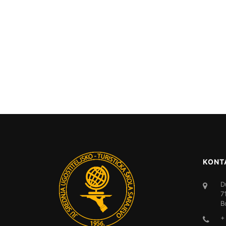
KONT
D
7
B
+