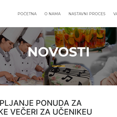
REDNJA
o-
POČETNA
O NAMA
NASTAVNI PROCES
V
TITELJSKO-
ola
TIČKA
A
NOVOSTI
UPLJANJE PONUDA ZA
KE VEČERI ZA UČENIKEU