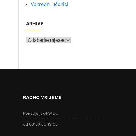
Vanredni učenici
ARHIVE
Arhive
RADNO VRIJEME
Ponedjeljak-Petak:
od 08:00 do 19:00