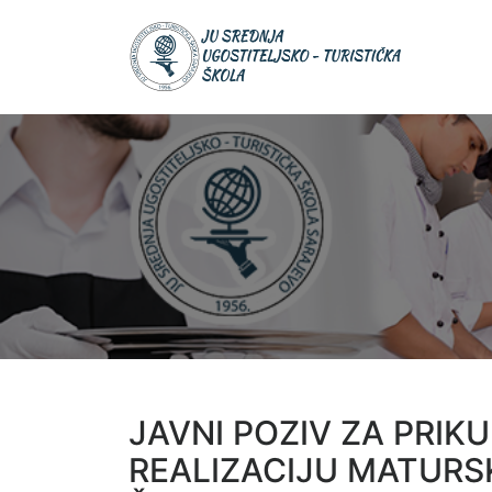
Skip
JU Srednja
to
JU S
ugostiteljsk
UGOS
content
turistička šk
TURIS
ŠKOL
JAVNI POZIV ZA PRIK
REALIZACIJU MATURS