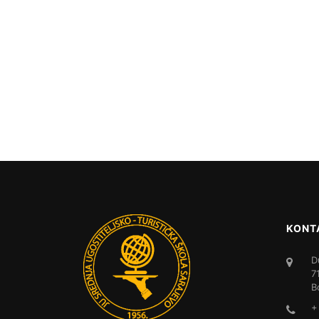
KONT
D
7
B
+