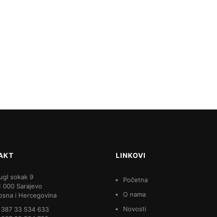
AKT
LINKOVI
ugI sokak 9
Početna
1 000 Sarajevo
O nama
osna i Hercegovina
Novosti
 387 33 534 633