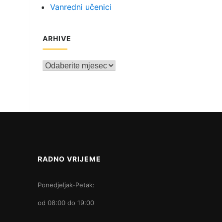
Vanredni učenici
ARHIVE
Arhive
RADNO VRIJEME
Ponedjeljak-Petak:
od 08:00 do 19:00