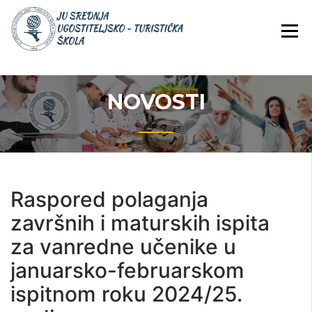
Skip
JU Srednja ugostiteljsko-
JU SREDNJA
to
turistička škola
UGOSTITELJS
content
TURISTIČKA
ŠKOLA
NOVOSTI
Raspored polaganja
završnih i maturskih ispita
za vanredne učenike u
januarsko-februarskom
ispitnom roku 2024/25.