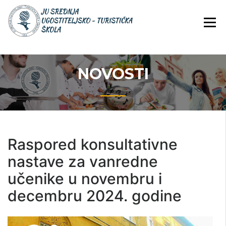
Skip
JU Srednja ugostiteljsko-
JU SREDNJA
to
turistička škola
UGOSTITELJS
content
TURISTIČKA
ŠKOLA
NOVOSTI
Raspored konsultativne
nastave za vanredne
učenike u novembru i
decembru 2024. godine