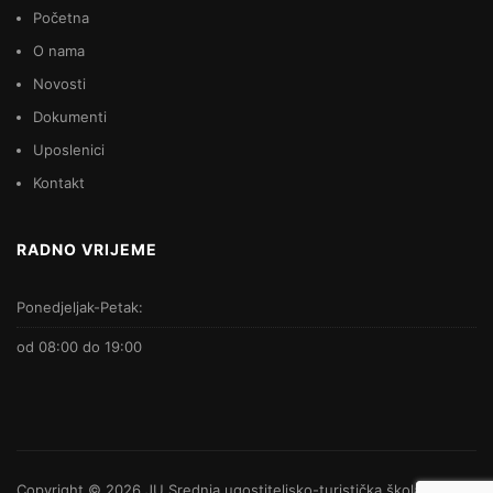
Početna
O nama
Novosti
Dokumenti
Uposlenici
Kontakt
RADNO VRIJEME
Ponedjeljak-Petak:
od 08:00 do 19:00
Copyright © 2026
JU Srednja ugostiteljsko-turistička škola
-