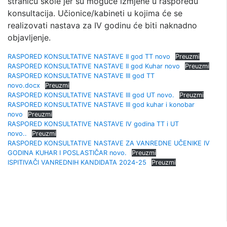
stranicu škole jer su moguće izmjene u rasporedu
konsultacija. Učionice/kabineti u kojima će se
realizovati nastava za IV godinu će biti naknadno
objavljenje.
RASPORED KONSULTATIVE NASTAVE II god TT novo
Preuzmi
RASPORED KONSULTATIVE NASTAVE II god Kuhar novo
Preuzmi
RASPORED KONSULTATIVE NASTAVE III god TT
novo.docx
Preuzmi
RASPORED KONSULTATIVE NASTAVE III god UT novo.
Preuzmi
RASPORED KONSULTATIVE NASTAVE III god kuhar i konobar
novo
Preuzmi
RASPORED KONSULTATIVE NASTAVE IV godina TT i UT
novo..
Preuzmi
RASPORED KONSULTATIVE NASTAVE ZA VANREDNE UČENIKE IV
GODINA KUHAR I POSLASTIČAR novo.
Preuzmi
ISPITIVAČI VANREDNIH KANDIDATA 2024-25
Preuzmi