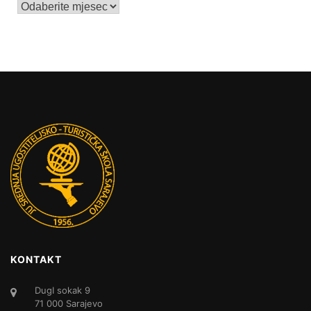
Arhive
KONTAKT
DugI sokak 9
71 000 Sarajevo