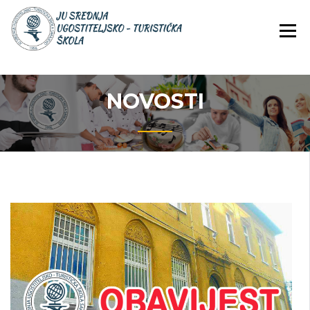
Skip
JU Srednja ugostiteljsko-
JU SREDNJA
to
turistička škola
UGOSTITELJS
content
TURISTIČKA
ŠKOLA
NOVOSTI