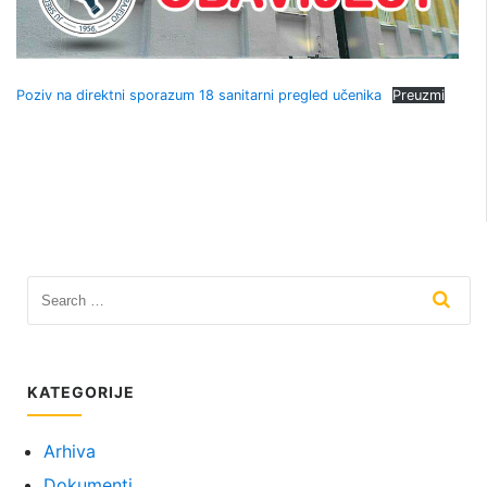
Poziv na direktni sporazum 18 sanitarni pregled učenika
Preuzmi
KATEGORIJE
Arhiva
Dokumenti