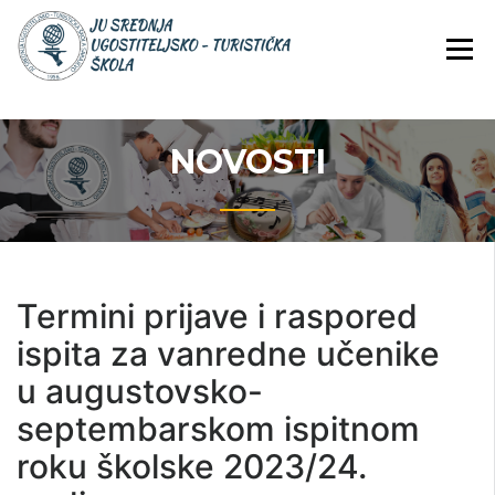
Skip
JU Srednja ugostiteljsko-
JU SREDNJA
to
turistička škola
UGOSTITELJS
content
TURISTIČKA
ŠKOLA
NOVOSTI
Termini prijave i raspored
ispita za vanredne učenike
u augustovsko-
septembarskom ispitnom
roku školske 2023/24.