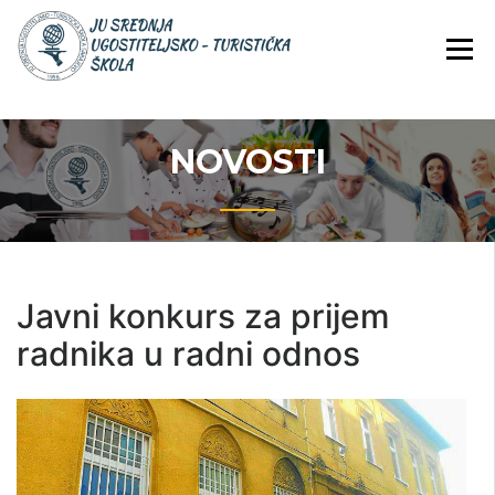
Skip
JU Srednja ugostiteljsko-
JU SREDNJA
to
turistička škola
UGOSTITELJS
content
TURISTIČKA
ŠKOLA
NOVOSTI
Javni konkurs za prijem
radnika u radni odnos