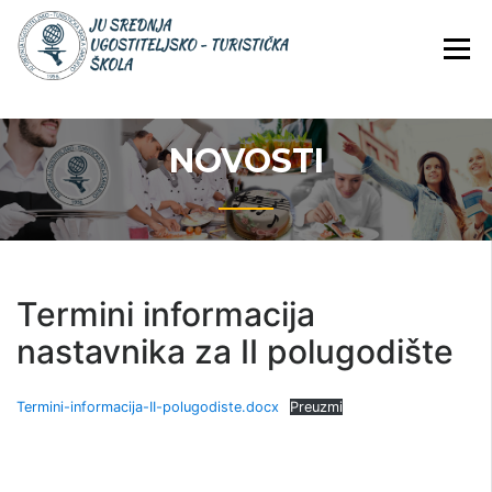
Skip
JU Srednja ugostiteljsko-
JU SREDNJA
to
turistička škola
UGOSTITELJS
content
TURISTIČKA
ŠKOLA
NOVOSTI
Termini informacija
nastavnika za II polugodište
Termini-informacija-II-polugodiste.docx
Preuzmi