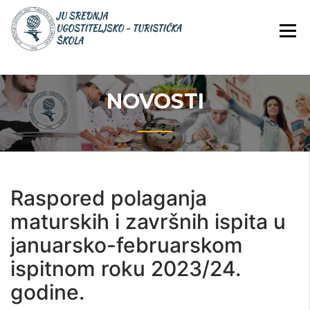
Skip
JU Srednja ugostiteljsko-
JU SREDNJA
to
turistička škola
UGOSTITELJS
content
TURISTIČKA
ŠKOLA
NOVOSTI
Raspored polaganja
maturskih i završnih ispita u
januarsko-februarskom
ispitnom roku 2023/24.
godine.