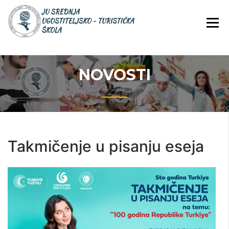
Skip
JU Srednja ugostiteljsko-
JU SREDNJA
to
turistička škola
UGOSTITELJS
content
TURISTIČKA
ŠKOLA
NOVOSTI
Takmičenje u pisanju eseja