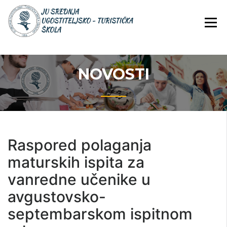
Skip
JU Srednja ugostiteljsko-
JU SREDNJA
to
turistička škola
UGOSTITELJS
content
TURISTIČKA
ŠKOLA
NOVOSTI
Raspored polaganja
maturskih ispita za
vanredne učenike u
avgustovsko-
septembarskom ispitnom