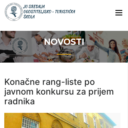
Skip
JU Srednja ugostiteljsko-
JU SREDNJA
to
turistička škola
UGOSTITELJS
content
TURISTIČKA
ŠKOLA
NOVOSTI
Konačne rang-liste po
javnom konkursu za prijem
radnika