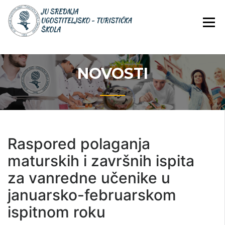
Skip
JU Srednja ugostiteljsko-
JU SREDNJA
to
turistička škola
UGOSTITELJS
content
TURISTIČKA
ŠKOLA
NOVOSTI
Raspored polaganja
maturskih i završnih ispita
za vanredne učenike u
januarsko-februarskom
ispitnom roku