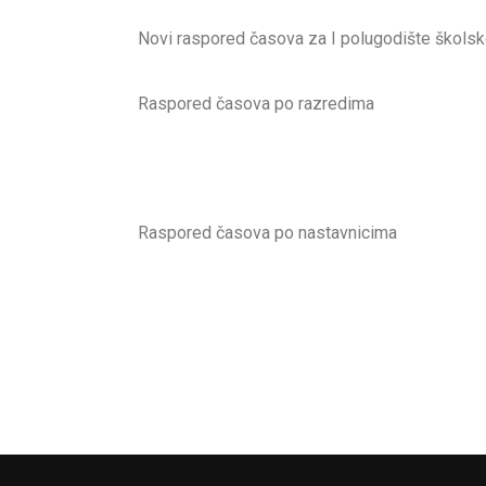
Novi raspored časova za I polugodište školsk
Raspored časova po razredima
Raspored časova po nastavnicima