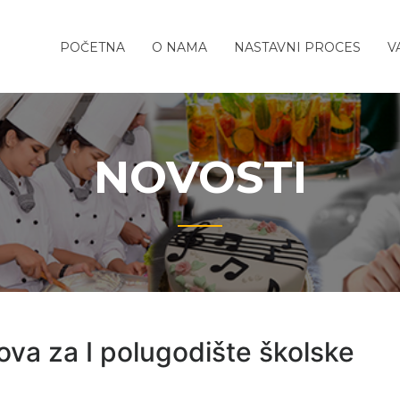
REDNJA
o-
POČETNA
O NAMA
NASTAVNI PROCES
V
TITELJSKO-
ola
TIČKA
A
NOVOSTI
va za I polugodište školske