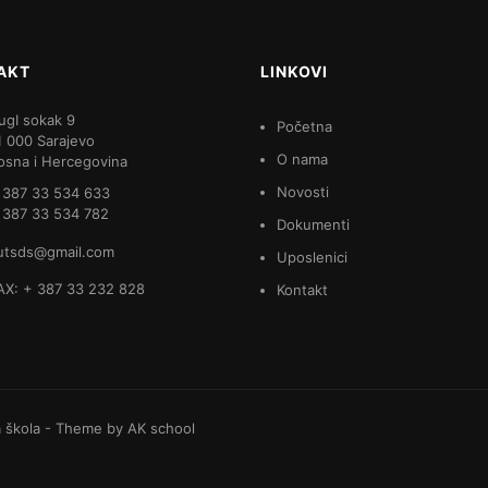
AKT
LINKOVI
ugI sokak 9
Početna
1 000 Sarajevo
O nama
osna i Hercegovina
Novosti
 387 33 534 633
 387 33 534 782
Dokumenti
utsds@gmail.com
Uposlenici
AX: + 387 33 232 828
Kontakt
a škola
- Theme by
AK school