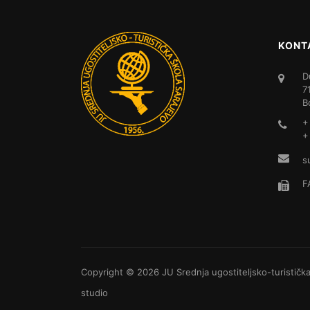
KONT
D
7
B
+
+
s
F
Copyright © 2026
JU Srednja ugostiteljsko-turističk
studio