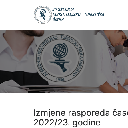
JU Srednja
JU S
ugostiteljsk
UGOS
turistička šk
TURIS
ŠKOL
Izmjene rasporeda časo
2022/23. godine