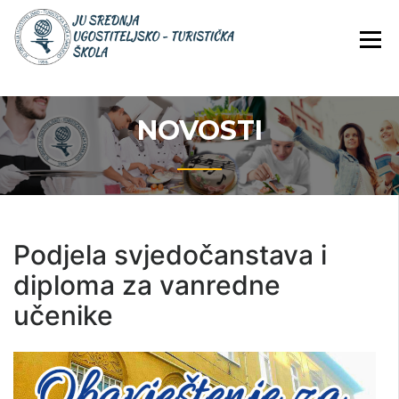
JU Srednja ugostiteljsko-
JU SREDNJA
turistička škola
UGOSTITELJS
TURISTIČKA
ŠKOLA
NOVOSTI
Podjela svjedočanstava i
diploma za vanredne
učenike