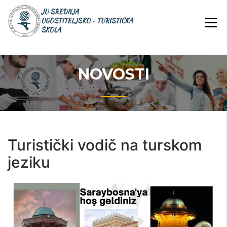
JU Srednja ugostiteljsko-
JU SREDNJA
turistička škola
UGOSTITELJS
TURISTIČKA
ŠKOLA
NOVOSTI
Turistički vodič na turskom
jeziku