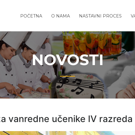
REDNJA
o-
POČETNA
O NAMA
NASTAVNI PROCES
V
TITELJSKO-
ola
TIČKA
A
NOVOSTI
za vanredne učenike IV razreda