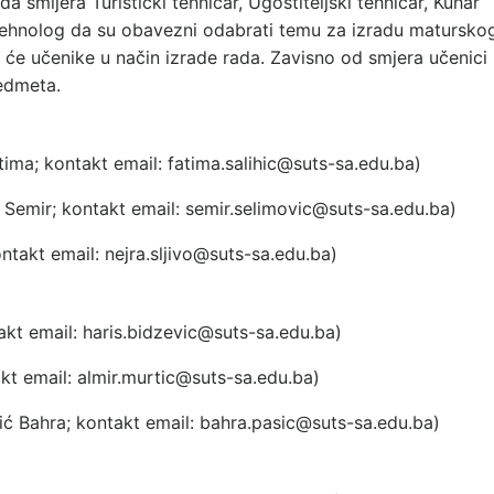
a smijera Turistički tehničar, Ugostiteljski tehničar, Kuhar
 tehnolog da su obavezni odabrati temu za izradu matursko
 će učenike u način izrade rada. Zavisno od smjera učenici
redmeta.
atima; kontakt email:
fatima.salihic@suts-sa.edu.ba)
 Semir
; kontakt email:
semir.selimovic@suts-sa.edu.ba
)
ontakt email:
nejra.sljivo@suts-sa.edu.ba
)
akt email:
haris.bidzevic@suts-sa.edu.ba
)
akt email:
almir.murtic@suts-sa.edu.ba
)
ić Bahra
; kontakt email:
bahra.pasic@suts-sa.edu.ba
)