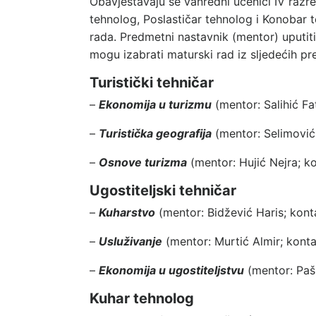
Obavještavaju se vanredni učenici IV razred
tehnolog, Poslastičar tehnolog i Konobar
rada. Predmetni nastavnik (mentor) uputiti
mogu izabrati maturski rad iz sljedećih p
Turistički tehničar
–
Ekonomija u turizmu
(mentor:
Salihić F
–
Turistička geografija
(mentor:
Selimović
–
Osnove turizma
(mentor:
Hujić Nejra
; k
Ugostiteljski tehničar
–
Kuharstvo
(mentor:
Bidžević Haris
; kont
–
Usluživanje
(mentor:
Murtić Almir
; kont
–
Ekonomija u ugostiteljstvu
(mentor:
Paš
Kuhar tehnolog