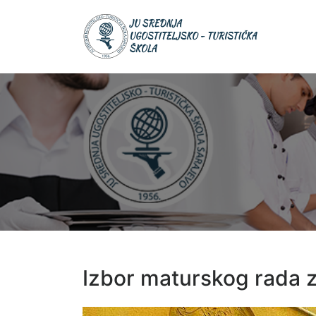
JU Srednja
JU S
ugostiteljsk
UGOS
turistička šk
TURIS
ŠKOL
Izbor maturskog rada 