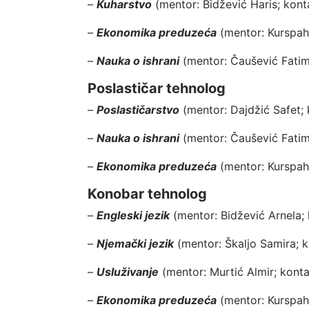
–
Kuharstvo
(mentor:
Bidžević Haris
; kont
–
Ekonomika preduzeća
(mentor:
Kurspah
–
Nauka o ishrani
(mentor:
Čaušević Fati
Poslastičar tehnolog
–
Poslastičarstvo
(mentor:
Dajdžić Safet
;
–
Nauka o ishrani
(
mentor:
Čaušević Fati
–
Ekonomika preduzeća
(mentor:
Kurspah
Konobar tehnolog
–
Engleski jezik
(mentor:
Bidžević Arnela
;
–
Njemački jezik
(mentor:
Škaljo Samira
; 
–
Usluživanje
(mentor:
Murtić Almir
; kont
–
Ekonomika preduzeća
(mentor:
Kurspah