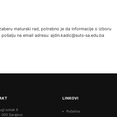
zaberu maturski rad, potrebno je da informacije o izboru
pošalju na email adresu: ajdin.kadic@suts-sa.edu.ba
AKT
LINKOVI
ugI sokak 9
Početna
1 000 Sarajevo