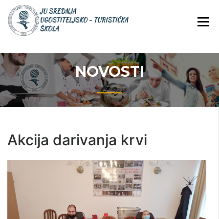
Skip
JU Srednja ugostiteljsko-
JU SREDNJA
to
turistička škola
UGOSTITELJS
content
TURISTIČKA
ŠKOLA
NOVOSTI
Akcija darivanja krvi