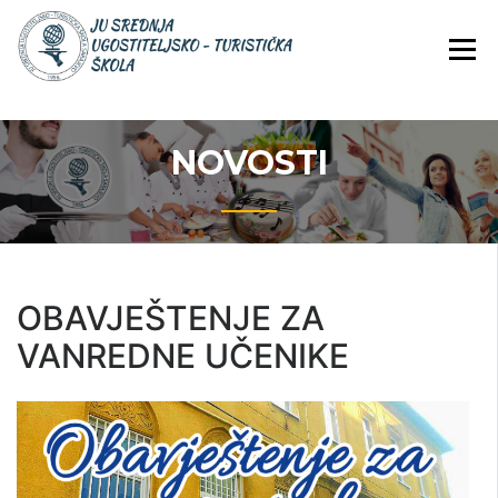
Skip
JU Srednja ugostiteljsko-
JU SREDNJA
to
turistička škola
UGOSTITELJS
content
TURISTIČKA
ŠKOLA
NOVOSTI
OBAVJEŠTENJE ZA
VANREDNE UČENIKE