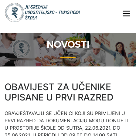
Skip
JU Srednja ugostiteljsko-
JU SREDNJA
to
turistička škola
UGOSTITELJS
content
TURISTIČKA
ŠKOLA
NOVOSTI
OBAVIJEST ZA UČENIKE
UPISANE U PRVI RAZRED
OBAVJEŠTAVAJU SE UČENICI KOJI SU PRIMLJENI U
PRVI RAZRED DA DOKUMENTACIJU MOGU DONIJETI
U PROSTORIJE ŠKOLE OD SUTRA, 22.06.2021. DO
25.06.2021. U PERIODU OD 09.00 DO 14.00 SATI.