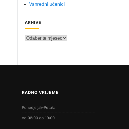
Vanredni učenici
ARHIVE
Arhive
RADNO VRIJEME
Ponedjeljak-Petak:
od 08:00 do 19:00