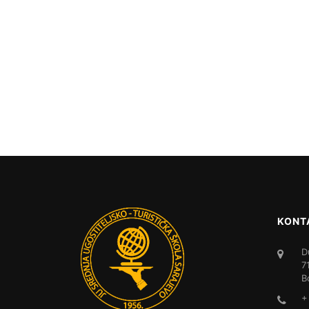
KONT
D
7
B
+