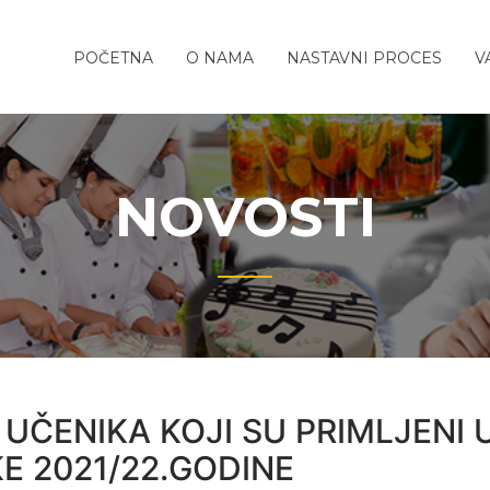
REDNJA
o-
POČETNA
O NAMA
NASTAVNI PROCES
V
TITELJSKO-
ola
TIČKA
A
NOVOSTI
UČENIKA KOJI SU PRIMLJENI 
E 2021/22.GODINE