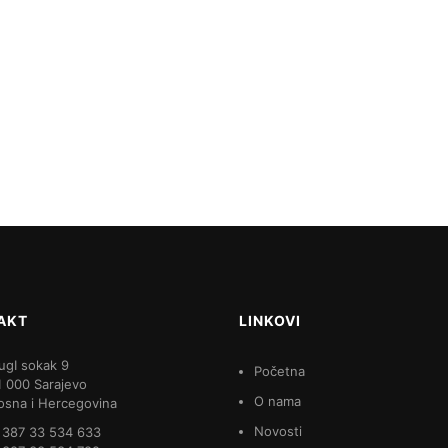
AKT
LINKOVI
ugI sokak 9
Početna
1 000 Sarajevo
O nama
osna i Hercegovina
Novosti
 387 33 534 633