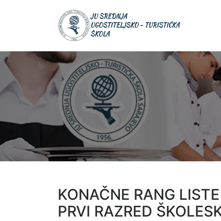
Skip
JU Srednja
to
JU S
ugostiteljsk
UGOS
content
turistička šk
TURIS
ŠKOL
KONAČNE RANG LISTE 
PRVI RAZRED ŠKOLESK