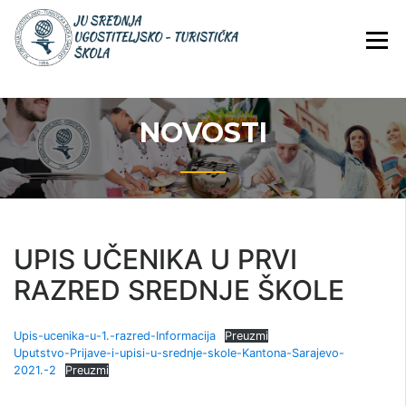
Skip
JU Srednja ugostiteljsko-
JU SREDNJA
to
turistička škola
UGOSTITELJS
content
TURISTIČKA
ŠKOLA
NOVOSTI
UPIS UČENIKA U PRVI
RAZRED SREDNJE ŠKOLE
Upis-ucenika-u-1.-razred-Informacija
Preuzmi
Uputstvo-Prijave-i-upisi-u-srednje-skole-Kantona-Sarajevo-
2021.-2
Preuzmi