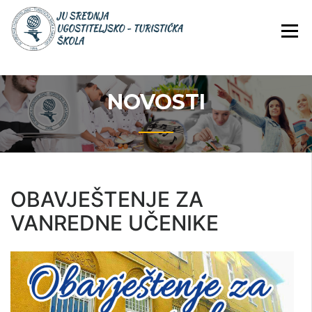
Skip
JU Srednja ugostiteljsko-
JU SREDNJA
to
turistička škola
UGOSTITELJS
content
TURISTIČKA
ŠKOLA
NOVOSTI
OBAVJEŠTENJE ZA
VANREDNE UČENIKE