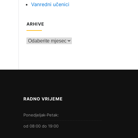
Vanredni učenici
ARHIVE
Arhive
RADNO VRIJEME
Ponedjeljak-Petak:
od 08:00 do 19:00