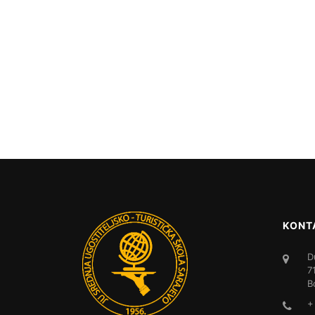
KONT
D
7
B
+