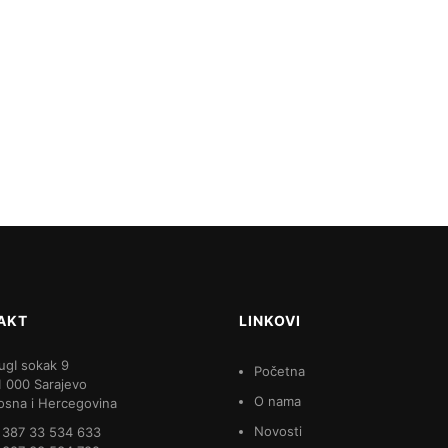
AKT
LINKOVI
ugI sokak 9
Početna
1 000 Sarajevo
O nama
osna i Hercegovina
Novosti
 387 33 534 633