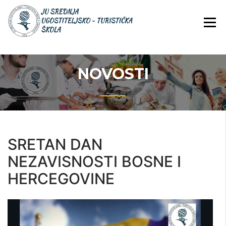
Skip
JU Srednja ugostiteljsko-
JU SREDNJA
to
turistička škola
UGOSTITELJS
content
TURISTIČKA
ŠKOLA
NOVOSTI
SRETAN DAN
NEZAVISNOSTI BOSNE I
HERCEGOVINE