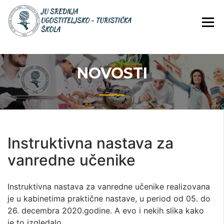
Skip
JU Srednja ugostiteljsko-
JU SREDNJA
to
turistička škola
UGOSTITELJS
content
TURISTIČKA
ŠKOLA
NOVOSTI
Instruktivna nastava za
vanredne učenike
Instruktivna nastava za vanredne učenike realizovana
je u kabinetima praktične nastave, u period od 05. do
26. decembra 2020.godine. A evo i nekih slika kako
je to izgledalo…