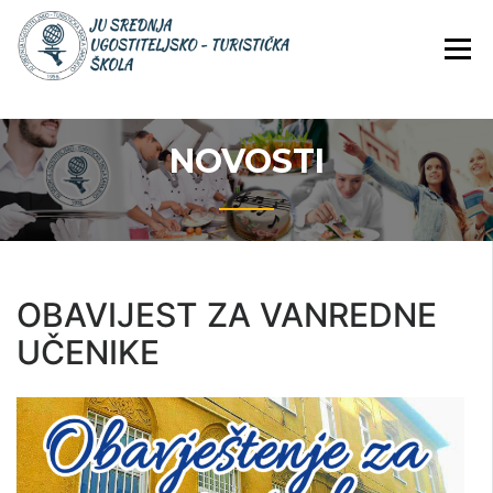
Skip
JU Srednja ugostiteljsko-
JU SREDNJA
to
turistička škola
UGOSTITELJS
content
TURISTIČKA
ŠKOLA
NOVOSTI
OBAVIJEST ZA VANREDNE
UČENIKE