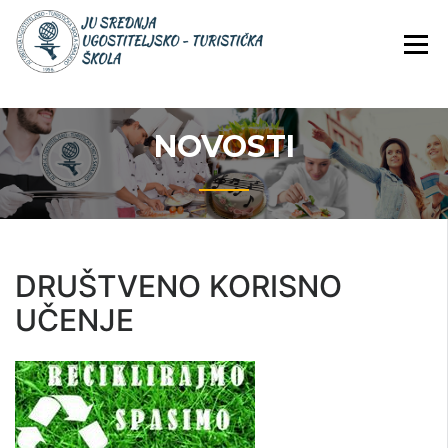
Skip
JU Srednja ugostiteljsko-
JU SREDNJA
to
turistička škola
UGOSTITELJS
content
TURISTIČKA
ŠKOLA
NOVOSTI
DRUŠTVENO KORISNO
UČENJE