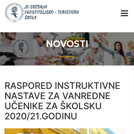
Skip
JU Srednja ugostiteljsko-
JU SREDNJA
to
turistička škola
UGOSTITELJS
content
TURISTIČKA
ŠKOLA
NOVOSTI
RASPORED INSTRUKTIVNE
NASTAVE ZA VANREDNE
UČENIKE ZA ŠKOLSKU
2020/21.GODINU