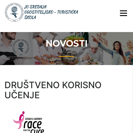
Skip
JU Srednja ugostiteljsko-
JU SREDNJA
to
turistička škola
UGOSTITELJS
content
TURISTIČKA
ŠKOLA
NOVOSTI
DRUŠTVENO KORISNO
UČENJE