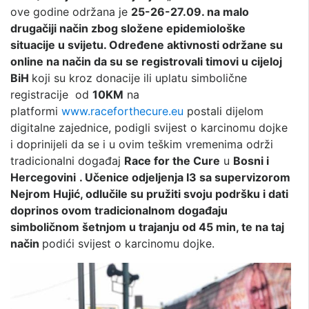
ove godine održana je
25-26-27.09. na malo
drugačiji način zbog složene epidemiološke
situacije u svijetu. Određene aktivnosti održane su
online na način da su se registrovali timovi u cijeloj
BiH
koji su kroz donacije ili uplatu simbolične
registracije od
10KM
na
platformi
www.raceforthecure.eu
postali dijelom
digitalne zajednice, podigli svijest o karcinomu dojke
i doprinijeli da se i u ovim teškim vremenima održi
tradicionalni događaj
Race for the Cure
u
Bosni i
Hercegovini
. Učenice odjeljenja I3 sa supervizorom
Nejrom Hujić, odlučile su pružiti svoju podršku i dati
doprinos ovom tradicionalnom događaju
simboličnom šetnjom u trajanju od 45 min, te na taj
način
podići svijest o karcinomu dojke.