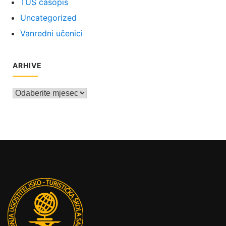
TUŠ časopis
Uncategorized
Vanredni učenici
ARHIVE
Arhive