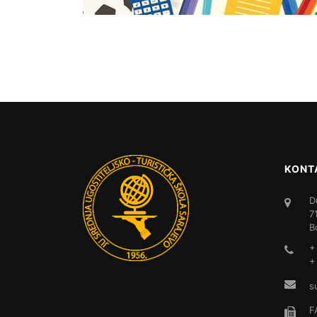
KONT
D
7
B
+
+
s
F