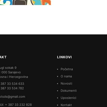
AKT
LINKOVI
ugI sokak 9
Početna
1 000 Sarajevo
O nama
osna i Hercegovina
Novosti
 387 33 534 633
 387 33 534 782
Dokumenti
utsds@gmail.com
Uposlenici
AX: + 387 33 232 828
Kontakt