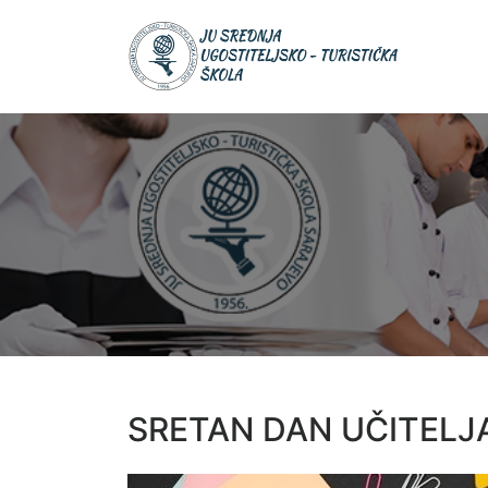
Skip
JU Srednja
to
JU S
ugostiteljsk
UGOS
content
turistička šk
TURIS
ŠKOL
SRETAN DAN UČITELJ