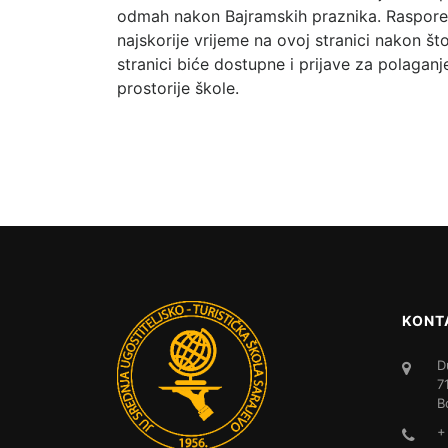
odmah nakon Bajramskih praznika. Raspored 
najskorije vrijeme na ovoj stranici nakon š
stranici biće dostupne i prijave za polaganj
prostorije škole.
KONT
D
7
B
+