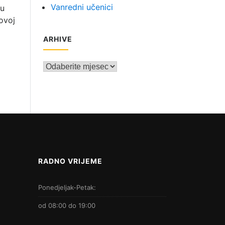
Vanredni učenici
 u
ovoj
ARHIVE
Arhive
RADNO VRIJEME
Ponedjeljak-Petak:
od 08:00 do 19:00