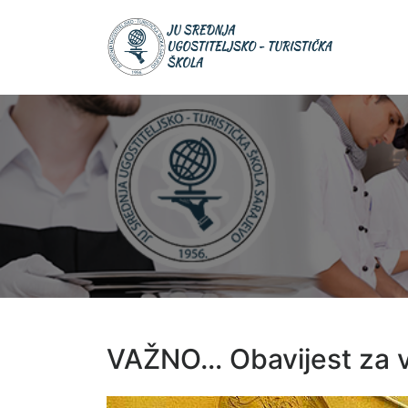
Skip
JU Srednja
to
JU S
ugostiteljsk
UGOS
content
turistička šk
TURIS
ŠKOL
VAŽNO… Obavijest za 