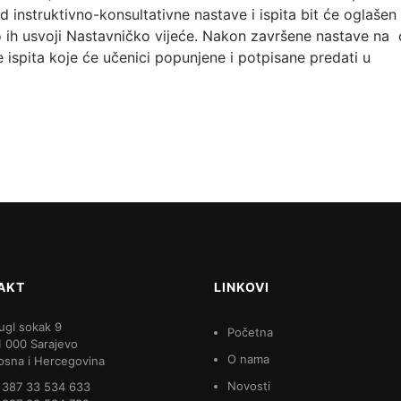
instruktivno-konsultativne nastave i ispita bit će oglašen
to ih usvoji Nastavničko vijeće. Nakon završene nastave na 
e ispita koje će učenici popunjene i potpisane predati u
AKT
LINKOVI
ugI sokak 9
Početna
1 000 Sarajevo
O nama
osna i Hercegovina
Novosti
 387 33 534 633