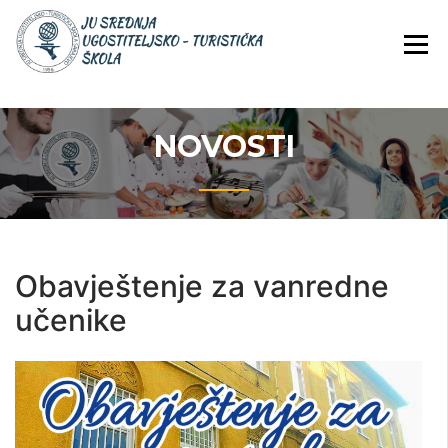
Skip
JU Srednja ugostiteljsko-
JU SREDNJA
to
turistička škola
UGOSTITELJS
content
TURISTIČKA
ŠKOLA
NOVOSTI
Obavještenje za vanredne
učenike