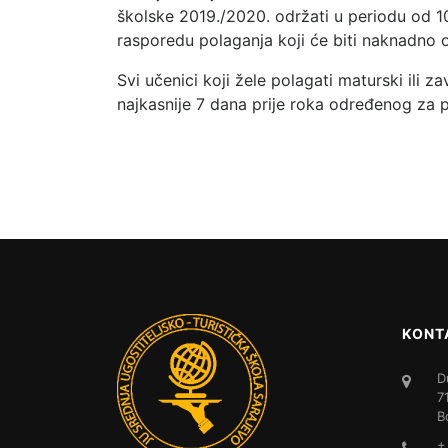
školske 2019./2020. održati u periodu od 
rasporedu polaganja koji će biti naknadno o
Svi učenici koji žele polagati maturski ili za
najkasnije 7 dana prije roka određenog za p
KONT
D
7
B
+