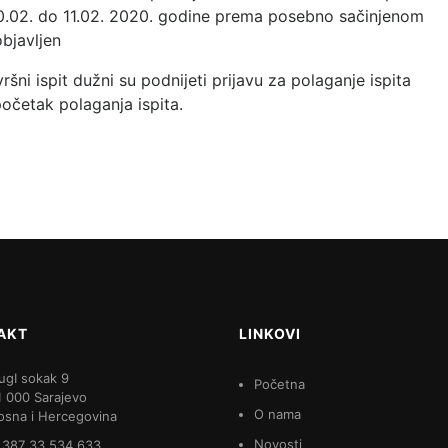
10.02. do 11.02. 2020. godine prema posebno sačinjenom
bjavljen
vršni ispit dužni su podnijeti prijavu za polaganje ispita
očetak polaganja ispita.
AKT
LINKOVI
ugI sokak 9
Početna
1 000 Sarajevo
O nama
osna i Hercegovina
Novosti
 387 33 534 633