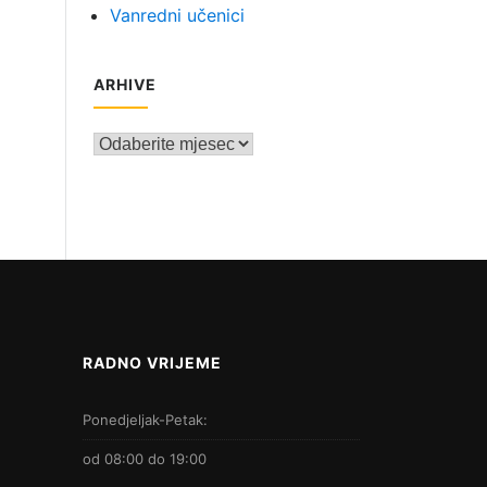
Vanredni učenici
ARHIVE
Arhive
RADNO VRIJEME
Ponedjeljak-Petak:
od 08:00 do 19:00