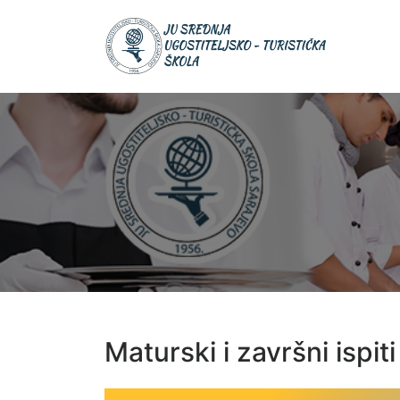
Skip
JU Srednja
to
JU S
ugostiteljsk
UGOS
content
turistička šk
TURIS
ŠKOL
Maturski i završni ispiti