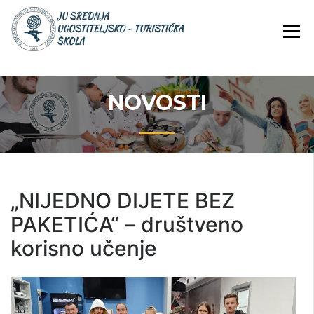
Skip
JU Srednja ugostiteljsko-
JU SREDNJA
to
turistička škola
UGOSTITELJS
content
TURISTIČKA
ŠKOLA
NOVOSTI
„NIJEDNO DIJETE BEZ
PAKETIĆA“ – društveno
korisno učenje