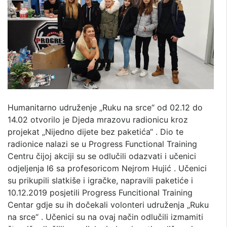
Humanitarno udruženje „Ruku na srce“ od 02.12 do
14.02 otvorilo je Djeda mrazovu radionicu kroz
projekat „Nijedno dijete bez paketića“ . Dio te
radionice nalazi se u Progress Functional Training
Centru čijoj akciji su se odlučili odazvati i učenici
odjeljenja I6 sa profesoricom Nejrom Hujić . Učenici
su prikupili slatkiše i igračke, napravili paketiće i
10.12.2019 posjetili Progress Funcitional Training
Centar gdje su ih dočekali volonteri udruženja „Ruku
na srce“ . Učenici su na ovaj način odlučili izmamiti