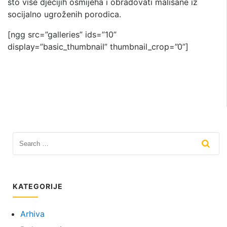
što više dječijih osmijeha i obradovati mališane iz
socijalno ugroženih porodica.
[ngg src=”galleries” ids=”10”
display=”basic_thumbnail” thumbnail_crop=”0”]
KATEGORIJE
Arhiva