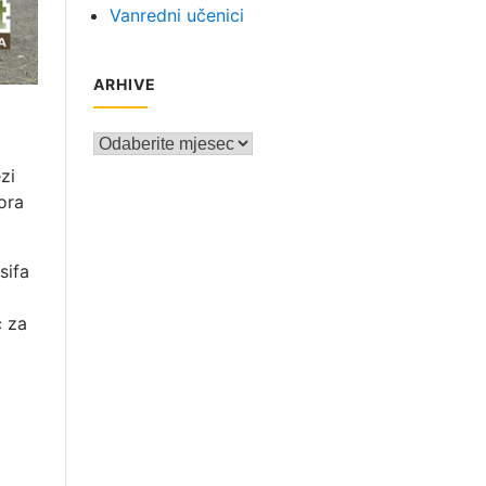
Vanredni učenici
ARHIVE
Arhive
zi
ora
sifa
ć za