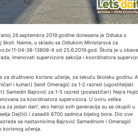
držanoj 26.septembra 2019.godine donesena je Odluka o
oj školi. Naime, u skladu sa Odlukom Ministarsva za
vo,br.11-04-38-13808-4 od 25.6.2019.god. Škola je u obave
ada, imenovati supervizore sekcija i koordinatora superviz
e za društveno korisno učenje, za tekuću školsku godinu: A
ničari i kuhari) Senit Omeragić za 1-2 razred (ugostiteljski
ri) Samedin Bajrović za 1-5 razred (poslastičari) Nejra Huji
enovana za koordinatora supervizora. U oviru velike
ca za jedan dan“, eko heroji svih generacija su se okupili u
aselja Dejčići i zasadili 6700 sadnica bijelog bora. Dio ove
 I-5 razreda sa nastavnicima Bajrović Samedinom i Omeragić
o korisnog učenja.