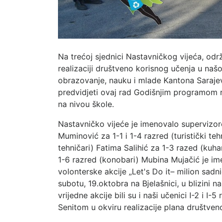
Na trećoj sjednici Nastavničkog vijeća, o
realizaciji društveno korisnog učenja u naš
obrazovanje, nauku i mlade Kantona Saraje
predvidjeti ovaj rad Godišnjim programom r
na nivou škole.
Nastavničko vijeće je imenovalo supervizor
Muminović za 1-1 i 1-4 razred (turistički teh
tehničari) Fatima Salihić za 1-3 razed (kuha
1-6 razred (konobari) Mubina Mujačić je im
volonterske akcije „Let's Do it– milion sadni
subotu, 19.oktobra na Bjelašnici, u blizini n
vrijedne akcije bili su i naši učenici I-2 i
Senitom u okviru realizacije plana društven