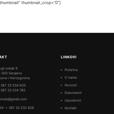
c_thumbnail” thumbnail_crop=”0”]
AKT
LINKOVI
ugI sokak 9
Početna
1 000 Sarajevo
O nama
osna i Hercegovina
Novosti
 387 33 534 633
 387 33 534 782
Dokumenti
utsds@gmail.com
Uposlenici
AX: + 387 33 232 828
Kontakt