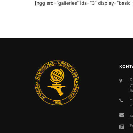
[ngg src=”galleries” ids=”3” display=”basi
KONT
D
7
B
+
+
s
F