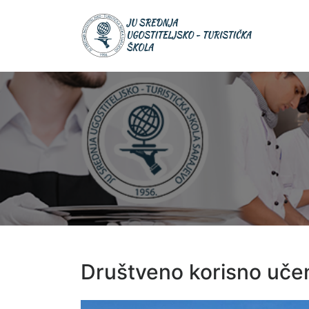
Skip
JU Srednja
to
JU S
ugostiteljsk
UGOS
content
turistička šk
TURIS
ŠKOL
Društveno korisno uče